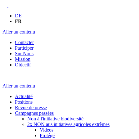
DE
FR
Aller au contenu
Contacter
Participer
Sur Nous
Mission
Objectif
Aller au contenu
Actualité
Positions
Revue de presse
Campagnes passées
Non à l'initiative biodiversité
2x NON aus initiatives agricoles extrêmes
Videos
Protégé