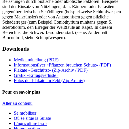
Belastungen durch biotische oder abiotische Faktoren. Beispiele
sind der Einsatz von Nützlingen, d. h. Räubern oder Parasiten
gegenüber tierischen Schädlingen (beispielsweise Schlupfwespen
gegen Maiszünsler) oder von Antagonisten gegen pilzliche
Schaderreger (zum Beispiel Coniothyrium minitans gegen S.
sclerotiorum, den Erreger der Weißfäule an Raps). In diesem
Bereich ist die Schweiz besonders stark (siehe: Andermatt
Biocontroll, siehe Schlupfwespen).
Downloads
Medienmitteilung (PDF)
Informationsflyer «Pflanzen brauchen Schutz» (PDF)
Plakate «Geschützt» (Zip-Archiv / PDF)
Grafik «Ertragsverluste»
Fotos der Plakate im Feld (Zip-Archiv)
Pour en savoir plus
Aller au contenu
Se mobiliser
Où se situe la Suisse
L’agriculture bio ?
Homologation