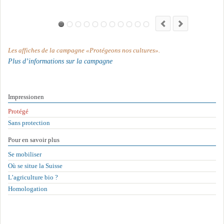
Les affiches de la campagne «Protégeons nos cultures».
Plus d’informations sur la campagne
Impressionen
Aller
Protégé
au
Sans protection
contenu
Pour en savoir plus
Aller
Se mobiliser
au
Où se situe la Suisse
contenu
L’agriculture bio ?
Homologation