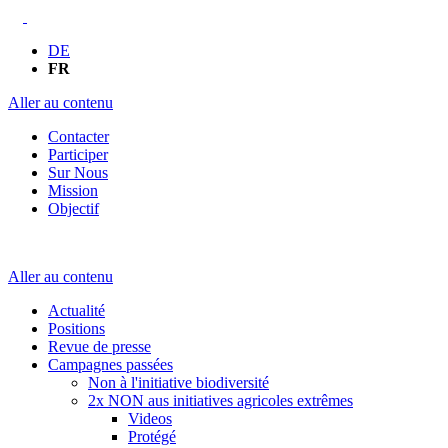
DE
FR
Aller au contenu
Contacter
Participer
Sur Nous
Mission
Objectif
Aller au contenu
Actualité
Positions
Revue de presse
Campagnes passées
Non à l'initiative biodiversité
2x NON aus initiatives agricoles extrêmes
Videos
Protégé