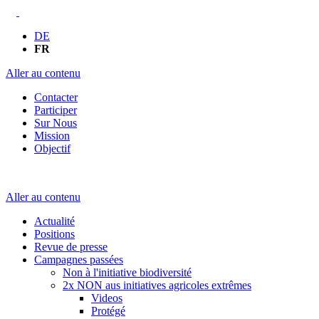
DE
FR
Aller au contenu
Contacter
Participer
Sur Nous
Mission
Objectif
Aller au contenu
Actualité
Positions
Revue de presse
Campagnes passées
Non à l'initiative biodiversité
2x NON aus initiatives agricoles extrêmes
Videos
Protégé