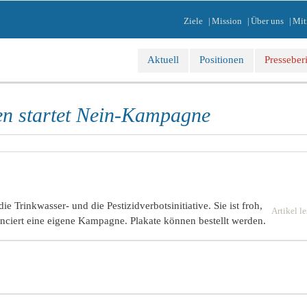
gation
Ziele
Mission
Über uns
Mit
springen
Navigation
Aktuell
Positionen
Presseber
überspringen
n startet Nein-Kampagne
Trinkwasser- und die Pestizidverbotsinitiative. Sie ist froh,
Artikel l
nciert eine eigene Kampagne. Plakate können bestellt werden.