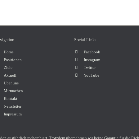
vigation
Social Links
vigation
Home
Facebook
erspringen
Positionen
Instagram
Ziele
Twitter
Aktuell
YouTube
Über uns
Mitmachen
Kontakt
Newsletter
Impressum
rden ausführlich recherchiert. Trotzdem übernehmen wir keine Garantie für die Ric