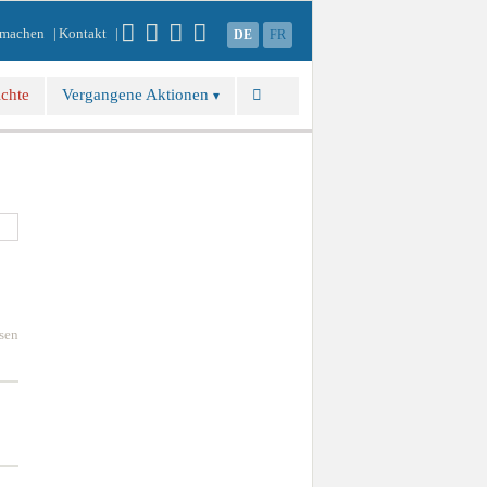
machen
Kontakt
DE
FR
ichte
Vergangene Aktionen
esen