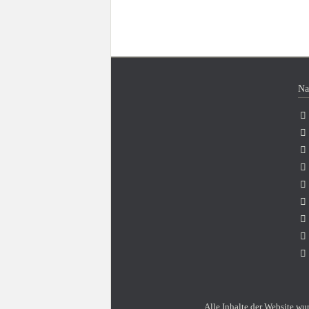
Na
Na
üb
Alle Inhalte der Website wu