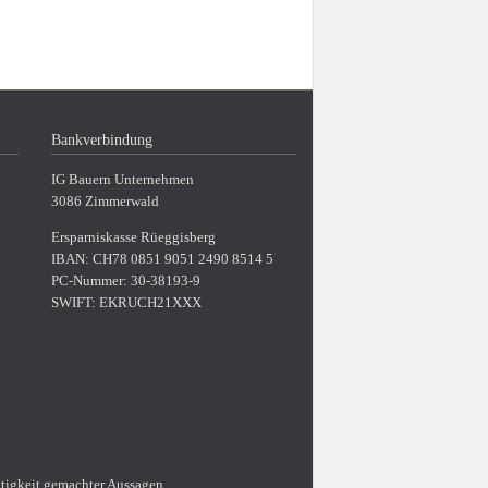
Bankverbindung
IG Bauern Unternehmen
3086 Zimmerwald
Ersparniskasse Rüeggisberg
IBAN: CH78 0851 9051 2490 8514 5
PC-Nummer: 30-38193-9
SWIFT: EKRUCH21XXX
htigkeit gemachter Aussagen.