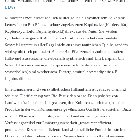
Grafik: Verkaufsstatisitk von Pflanzenschutzmitteln in der Schweiz (Quelle:
BLW
)
Mindestens zwei dieser Top-Ten Mittel gelten als synthetisch: So kommt
keines der im Bio-Pflanzenschutz zugelassenen Kupfersalze (Kupfersulfat,
Kupferoxychlorid, Kupferhydroxid) direkt aus der Natur. Sie werden
synthetisch hergestellt. Auch der im Bio-Pflanzenschutz verwendete
Schwefel stammt in aller Regel nicht aus einer natürlichen Quelle, sondern
wird synthetisch produziert. Andere Bio-Pflanzenschutzmittel enthalten
Hilfs- und Zusatzstoffe, die ebenfalls synthetisch sind. Ein Beispiel: Um
Schwefel in einer wässrigen Suspension zu formulieren (Schwefel ist nicht
wasserlöslich) sind synthetische Dispergiermittel notwendig wie z.B.
Ligninsulfonate.
Eine Dämonisierung von synthetischen Hilfsmitteln ist genauso unsinnig
wie eine Glorifizierung von Bio-Pestiziden per se. Denn jede Art von
Landwirtschaft ist darauf angewiesen, ihre Kulturen zu schützen, um die
Produkte in der vom Konsumenten gewünschten Qualität herzustellen. Dazu
ist auch Pflanzenschutz nötig, denn der Landwirt soll gemäss dem
Verfassungsartikel zur Ernährungssicherheit „ressourceneffizient“
produzieren. Ressourceneffiziente landwirtschaftliche Produktion strebt eine
Optimierung des Ernteertrags unter Verwendung von möglichst wenigen