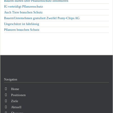
Bauern dürfen über Pflanzenschutz informieren
IG verteidigt Pflanzenschutz
Auch Tiere brauchen Schutz
BauernUnternehmen gratuliert Zweifel Pomy-Chips AG
Ungeschützt ist fahrlässig
Pflanzen brauchen Schutz
Navigation
Navigation
Home
überspringen
Positionen
Ziele
Aktuell