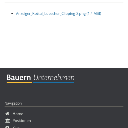
Anzeiger_Rottal_Luescher_Clipping-2.png
(1,4 MiB)
Navigation
Navigation
Home
überspringen
Positionen
Ziele