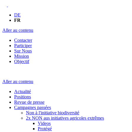
DE
FR
Aller au contenu
Contacter
Participer
Sur Nous
Mission
Objectif
Aller au contenu
Actualité
Positions
Revue de presse
Campagnes passées
Non à l'initiative biodiversité
2x NON aus initiatives agricoles extrêmes
Videos
Protégé