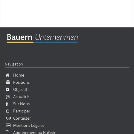
Navigation
Aller
Home
au
Positions
contenu
Objectif
Actualité
Sur Nous
Participer
Contacter
Mentions Légales
Abonnement au Bulletin