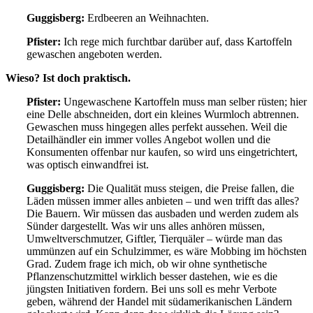
Guggisberg:
Erdbeeren an Weihnachten.
Pfister:
Ich rege mich furchtbar darüber auf, dass Kartoffeln
gewaschen angeboten werden.
Wieso? Ist doch praktisch.
Pfister:
Ungewaschene Kartoffeln muss man selber rüsten; hier
eine Delle abschneiden, dort ein kleines Wurmloch abtrennen.
Gewaschen muss hingegen alles perfekt aussehen. Weil die
Detailhändler ein immer volles Angebot wollen und die
Konsumenten offenbar nur kaufen, so wird uns eingetrichtert,
was optisch einwandfrei ist.
Guggisberg:
Die Qualität muss steigen, die Preise fallen, die
Läden müssen immer alles anbieten – und wen trifft das alles?
Die Bauern. Wir müssen das ausbaden und werden zudem als
Sünder dargestellt. Was wir uns alles anhören müssen,
Umweltverschmutzer, Giftler, Tierquäler – würde man das
ummünzen auf ein Schulzimmer, es wäre Mobbing im höchsten
Grad. Zudem frage ich mich, ob wir ohne synthetische
Pflanzenschutzmittel wirklich besser dastehen, wie es die
jüngsten Initiativen fordern. Bei uns soll es mehr Verbote
geben, während der Handel mit südamerikanischen Ländern