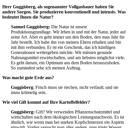
Herr Guggisberg, als sogenannter Vollgasbauer haben Sie
andere Sorgen. Sie produzieren konventionell und intensiv. Was
bedeutet Ihnen die Natur?
Samuel Guggisberg:
Die Natur ist unsere
Produktionsgrundlage. Wir leben in und mit der Natur, jeder auf
seine Art. Aber es geht immer um den Boden, den man Jahr für
Jahr bestellt. Ich habe ihn von meinen Eltern erhalten und bin
mit ihm verbunden. Er ist ein Geschenk, das ich künftigen
Generationen weitergeben möchte. Wir müssen gesunde
Nahrungsmittel erwirtschaften, und am liebsten möglichst viele.
Es geht darum, ein Optimum aus dem Boden herauszuholen.
So zumindest sehe ich meinen Auftrag.
Was macht gute Erde aus?
Guggisberg
: Frisch muss sie riechen, nicht verfault; und sie
muss krümelig sein.
Wie viel Gift kommt auf Ihre Kartoffelfelder?
Guggisberg:
Gift? Wir verwenden Pflanzenschutzmittel und
wirtschaften nach dem ökologischen Leistungsnachweis. Es ist
ähnlich, wie wenn man bei starken Kopfschmerzen ein Aspirin
einwirft. Vorher versucht man alles andere, man trinkt Wasser,