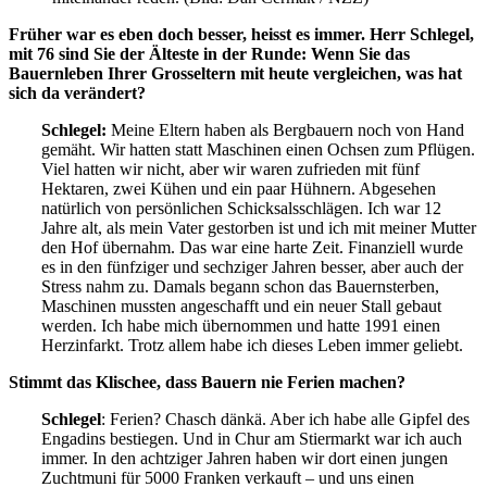
Früher war es eben doch besser, heisst es immer. Herr Schlegel,
mit 76 sind Sie der Älteste in der Runde: Wenn Sie das
Bauernleben Ihrer Grosseltern mit heute vergleichen, was hat
sich da verändert?
Schlegel:
Meine Eltern haben als Bergbauern noch von Hand
gemäht. Wir hatten statt Maschinen einen Ochsen zum Pflügen.
Viel hatten wir nicht, aber wir waren zufrieden mit fünf
Hektaren, zwei Kühen und ein paar Hühnern. Abgesehen
natürlich von persönlichen Schicksalsschlägen. Ich war 12
Jahre alt, als mein Vater gestorben ist und ich mit meiner Mutter
den Hof übernahm. Das war eine harte Zeit. Finanziell wurde
es in den fünfziger und sechziger Jahren besser, aber auch der
Stress nahm zu. Damals begann schon das Bauernsterben,
Maschinen mussten angeschafft und ein neuer Stall gebaut
werden. Ich habe mich übernommen und hatte 1991 einen
Herzinfarkt. Trotz allem habe ich dieses Leben immer geliebt.
Stimmt das Klischee, dass Bauern nie Ferien machen?
Schlegel
: Ferien? Chasch dänkä. Aber ich habe alle Gipfel des
Engadins bestiegen. Und in Chur am Stiermarkt war ich auch
immer. In den achtziger Jahren haben wir dort einen jungen
Zuchtmuni für 5000 Franken verkauft – und uns einen