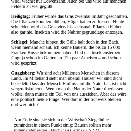
wird, wächst nur Löwenzahn. Auch bei uns wird auf manchen
Feldern zu viel gegüllt.
Heiligtag:
Früher wurde das Gras zweimal im Jahr geschnitten.
Die Pflanzen konnten blühen, Vögel hatten zu fressen. Heute
schneiden wird das Gras vier- bis sechsmal. Pflanzen blühen
also gar nie, Insekten wird die Nahrungsgrundlage entzogen.
Schlegel:
Manche kippen die Gülle halt doch in den Bach,
wenn niemand schaut. Ich kenne Bauern, die bis zu 15 000
Franken Busse bekommen haben. Und das Insektensterben
fängt ja schon im Garten an. Ein paar Ameisen – und schon
wird gespritzt!
Guggisberg:
Wir sind acht Millionen Menschen in diesem
Land. Im Mittelland sieht man überall Häuser, wir sind dicht
besiedelt. Dass der Mensch Einfluss auf die Natur hat, ist nicht
wegzudiskutieren. Wenn man die Natur der Natur überlassen
wollte, dann müsste ein Teil von uns ausziehen. Aber das wäre
eine politisch heikle Frage: Wer darf in der Schweiz bleiben –
und wer nicht?
Am Ende sind sie sich in der Wirtschaft Ziegelhütte
zumindest in einem Punkt einig: Bauern sollten mehr
miteinander reden. (Bild: Dan Cermak / NZZ)