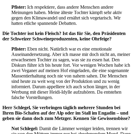
Pfister:
Ich respektiere, dass andere Menschen andere
Meinungen haben. Meine älteste Tochter kämpft sehr aktiv
gegen den Klimawandel und ernährt sich vegetarisch. Wir
hatten etliche spannende Debatten.
Die Tochter isst kein Fleisch? Ist das für Sie, den Präsidenten
der Schweizer Schweineproduzenten, keine Ohrfeige?
Pfister:
Eben nicht. Natürlich war es eine emotionale
Auseinandersetzung. Aber ich masse mir doch nicht an, meiner
erwachsenen Tochter zu sagen, was sie zu essen hat. Den
Diskurs führe ich bis heute fort. Vor wenigen Wochen habe ich
zwei Veganer auf meinen Hof eingeladen, die eine sogenannte
Massentierhaltung noch nie von nahem sahen. Die Menschen
sind heute zu weit weg von der Produktion und zu wenig
informiert. Darum appelliere ich auch schon länger, in der
Werbung mit dieser Heidi-Idylle aufzuhören. Da entstehen
falsche Vorstellungen.
Herr Schlegel, Sie verbringen täglich mehrere Stunden bei
Ihren Bio-Schafen auf der Alp oder im Stall im Engadin – und
geben sie dann doch zum Metzger. Kennen Sie Gewissensbisse?
Not Schlegel:
Damit die Lämmer weniger leiden, trennen wir
sie von den Müttern immer nur bei abnehmendem Mond. Dann