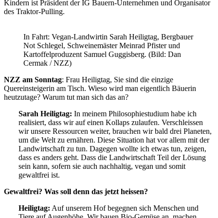
Kindern ist Präsident der IG Bauern-Unternehmen und Organisator
des Traktor-Pulling.
In Fahrt: Vegan-Landwirtin Sarah Heiligtag, Bergbauer
Not Schlegel, Schweinemäster Meinrad Pfister und
Kartoffelproduzent Samuel Guggisberg. (Bild: Dan
Cermak / NZZ)
NZZ am Sonntag
: Frau Heiligtag, Sie sind die einzige
Quereinsteigerin am Tisch. Wieso wird man eigentlich Bäuerin
heutzutage? Warum tut man sich das an?
Sarah Heiligtag:
In meinem Philosophiestudium habe ich
realisiert, dass wir auf einen Kollaps zulaufen. Verschleissen
wir unsere Ressourcen weiter, brauchen wir bald drei Planeten,
um die Welt zu ernähren. Diese Situation hat vor allem mit der
Landwirtschaft zu tun. Dagegen wollte ich etwas tun, zeigen,
dass es anders geht. Dass die Landwirtschaft Teil der Lösung
sein kann, sofern sie auch nachhaltig, vegan und somit
gewaltfrei ist.
Gewaltfrei? Was soll denn das jetzt heissen?
Heiligtag:
Auf unserem Hof begegnen sich Menschen und
Tiere auf Augenhöhe. Wir bauen Bio-Gemüse an, machen