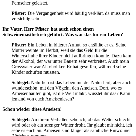
Fernseher geleistet.
Pfister:
Die Vergangenheit wird häufig verklärt, da muss man
vorsichtig sein.
Ihr Vater, Herr Pfister, hat auch schon einen
Schweinemastbetrieb geführt. Was war das für ein Leben?
Pfister:
Ein Leben in bitterer Armut, so erzählte er es. Seine
Mutter weinte im Herbst, weil sie das Geld für die
Winterschuhe ihrer Kinder nicht aufbringen konnte. Dazu kam
der Alkohol, der war unter Bauern sehr verbreitet. Auch mein
Grossvater war Alkoholiker. Er hat gesoffen, während seine
Kinder schuften mussten.
Schlegel:
Natürlich ist das Leben mit der Natur hart, aber auch
wunderschön, mit den Vögeln, den Ameisen. Dort, wo es
Ameisenhaufen gibt, ist die Welt intakt, wusstet ihr das? Kann
jemand von euch Ameisenlesen?
Schon wieder diese Ameisen!
Schlegel:
An ihrem Verhalten sehe ich, ob das Wetter schlecht
wird oder ob ein strenger Winter droht. Ihr glaubt mir nicht, ich
sehe es euch an. Ameisen sind klüger als sämtliche Einwohner
Zürichs zusammen.