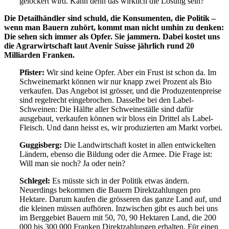
gelockert wird. Kann denn das wirklich die Lösung sein?
Die Detailhändler sind schuld, die Konsumenten, die Politik –
wenn man Bauern zuhört, kommt man nicht umhin zu denken:
Die sehen sich immer als Opfer. Sie jammern. Dabei kostet uns
die Agrarwirtschaft laut Avenir Suisse jährlich rund 20
Milliarden Franken.
Pfister:
Wir sind keine Opfer. Aber ein Frust ist schon da. Im
Schweinemarkt können wir nur knapp zwei Prozent als Bio
verkaufen. Das Angebot ist grösser, und die Produzentenpreise
sind regelrecht eingebrochen. Dasselbe bei den Label-
Schweinen: Die Hälfte aller Schweineställe sind dafür
ausgebaut, verkaufen können wir bloss ein Drittel als Label-
Fleisch. Und dann heisst es, wir produzierten am Markt vorbei.
Guggisberg:
Die Landwirtschaft kostet in allen entwickelten
Ländern, ebenso die Bildung oder die Armee. Die Frage ist:
Will man sie noch? Ja oder nein?
Schlegel:
Es müsste sich in der Politik etwas ändern.
Neuerdings bekommen die Bauern Direktzahlungen pro
Hektare. Darum kaufen die grösseren das ganze Land auf, und
die kleinen müssen aufhören. Inzwischen gibt es auch bei uns
im Berggebiet Bauern mit 50, 70, 90 Hektaren Land, die 200
000 bis 300 000 Franken Direktzahlungen erhalten. Für einen