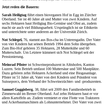
Jetzt reden die Bauern:
Sarah Heiligtag
führt einen bioveganen Hof in Egg im Zürcher
Oberland. Sie ist 40 Jahre alt und Mutter von zwei Kindern. Auf
sechs Hektaren baut Heiligtag Bio-Gemüse und Obst an, zudem
macht sie auch viel Bildungsarbeit. Ursprünglich ist sie Ethikerin
und unterrichtete unter anderem an der Universität Zürich.
Not Schlegel,
76, stammt aus Bos-cha im Unterengadin. Der Vater
von vier Kindern hat seinen Betrieb 1994 dem Sohn übergeben.
Zum Bio-Hof gehören 35 Hektaren, 28 Mutterkühe und 60
Mutterschafe. Um Letztere kümmert sich Not Schlegel seit der
Pensionierung.
Meinrad Pfister
ist Schweineproduzent in Altishofen, Kanton
Luzern. Sein Betrieb umfasst 100 Muttersäue und 500 Mastplätze.
Dazu gehören zehn Hektaren Ackerland und eine Biogasanlage.
Pfister ist 51 Jahre alt, Vater von drei Kindern und Präsident von
Suisseporcs, dem Verband der Schweinezüchter- und -produzenten.
Samuel Guggisberg
, 38, führt seit 2009 den Familienbetrieb in
Zimmerwald im Berner Oberland. Auf zehn Hektaren baut er vor
allem Kartoffeln an. Zudem vermietet er eine Flotte von Traktoren
und Ackerbaumaschinen als Lohnunternehmer. Der Vater von zwei