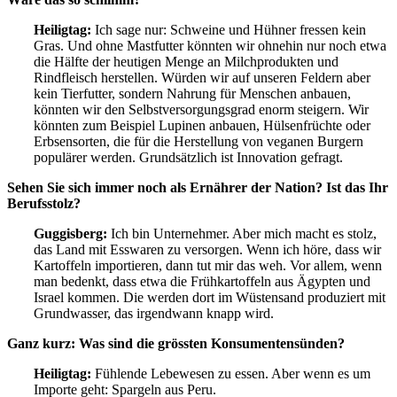
Heiligtag:
Ich sage nur: Schweine und Hühner fressen kein
Gras. Und ohne Mastfutter könnten wir ohnehin nur noch etwa
die Hälfte der heutigen Menge an Milchprodukten und
Rindfleisch herstellen. Würden wir auf unseren Feldern aber
kein Tierfutter, sondern Nahrung für Menschen anbauen,
könnten wir den Selbstversorgungsgrad enorm steigern. Wir
könnten zum Beispiel Lupinen anbauen, Hülsenfrüchte oder
Erbsensorten, die für die Herstellung von veganen Burgern
populärer werden. Grundsätzlich ist Innovation gefragt.
Sehen Sie sich immer noch als Ernährer der Nation? Ist das Ihr
Berufsstolz?
Guggisberg:
Ich bin Unternehmer. Aber mich macht es stolz,
das Land mit Esswaren zu versorgen. Wenn ich höre, dass wir
Kartoffeln importieren, dann tut mir das weh. Vor allem, wenn
man bedenkt, dass etwa die Frühkartoffeln aus Ägypten und
Israel kommen. Die werden dort im Wüstensand produziert mit
Grundwasser, das irgendwann knapp wird.
Ganz kurz: Was sind die grössten Konsumentensünden?
Heiligtag:
Fühlende Lebewesen zu essen. Aber wenn es um
Importe geht: Spargeln aus Peru.