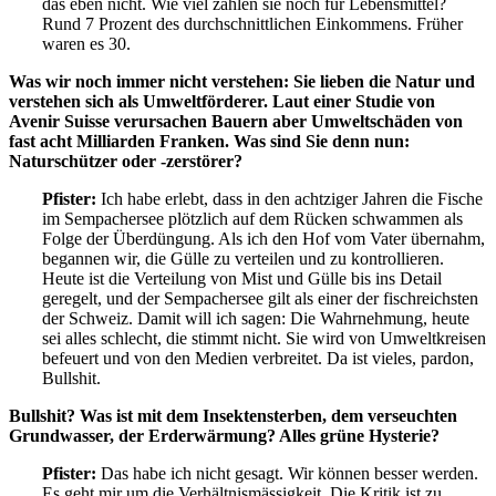
das eben nicht. Wie viel zahlen sie noch für Lebensmittel?
Rund 7 Prozent des durchschnittlichen Einkommens. Früher
waren es 30.
Was wir noch immer nicht verstehen: Sie lieben die Natur und
verstehen sich als Umweltförderer. Laut einer Studie von
Avenir Suisse verursachen Bauern aber Umweltschäden von
fast acht Milliarden Franken. Was sind Sie denn nun:
Naturschützer oder -zerstörer?
Pfister:
Ich habe erlebt, dass in den achtziger Jahren die Fische
im Sempachersee plötzlich auf dem Rücken schwammen als
Folge der Überdüngung. Als ich den Hof vom Vater übernahm,
begannen wir, die Gülle zu verteilen und zu kontrollieren.
Heute ist die Verteilung von Mist und Gülle bis ins Detail
geregelt, und der Sempachersee gilt als einer der fischreichsten
der Schweiz. Damit will ich sagen: Die Wahrnehmung, heute
sei alles schlecht, die stimmt nicht. Sie wird von Umweltkreisen
befeuert und von den Medien verbreitet. Da ist vieles, pardon,
Bullshit.
Bullshit? Was ist mit dem Insektensterben, dem verseuchten
Grundwasser, der Erderwärmung? Alles grüne Hysterie?
Pfister:
Das habe ich nicht gesagt. Wir können besser werden.
Es geht mir um die Verhältnismässigkeit. Die Kritik ist zu