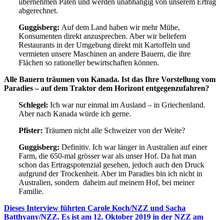
übernehmen Paten und werden unabhängig von unserem Ertrag
abgerechnet.
Guggisberg:
Auf dem Land haben wir mehr Mühe,
Konsumenten direkt anzusprechen. Aber wir beliefern
Restaurants in der Umgebung direkt mit Kartoffeln und
vermieten unsere Maschinen an andere Bauern, die ihre
Flächen so rationeller bewirtschaften können.
Alle Bauern träumen von Kanada. Ist das Ihre Vorstellung vom
Paradies – auf dem Traktor dem Horizont entgegenzufahren?
Schlegel:
Ich war nur einmal im Ausland – in Griechenland.
Aber nach Kanada würde ich gerne.
Pfister:
Träumen nicht alle Schweizer von der Weite?
Guggisberg:
Definitiv. Ich war länger in Australien auf einer
Farm, die 650-mal grösser war als unser Hof. Da hat man
schon das Ertragspotenzial gesehen, jedoch auch den Druck
aufgrund der Trockenheit. Aber im Paradies bin ich nicht in
Australien, sondern daheim auf meinem Hof, bei meiner
Familie.
Dieses Interview führten Carole Koch/NZZ und Sacha
Batthyany/NZZ. Es ist am 12. Oktober 2019 in der NZZ am