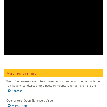
Machen Sie mit
Wenn Sie unsere Ziele unterstützen und sich mit uns für eine mo­derne,
realistische Land­wirt­schaft einsetzen möchten, kontak­tieren Sie uns.
Kontakt
.
Oder unterstützen Sie unsere Arbeit.
Mitmachen